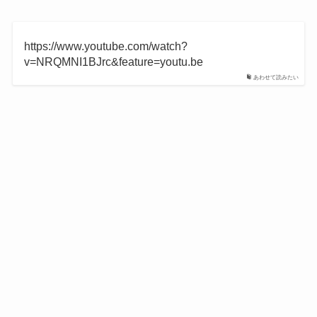
https://www.youtube.com/watch?
v=NRQMNI1BJrc&feature=youtu.be
あわせて読みたい