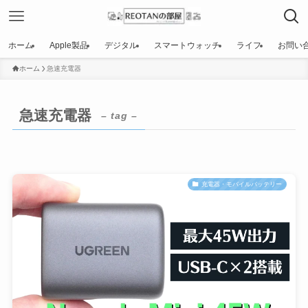
ホーム
Apple製品
デジタル
スマートウォッチ
ライフ
お問い
ホーム
急速充電器
急速充電器
– tag –
充電器・モバイルバッテリー