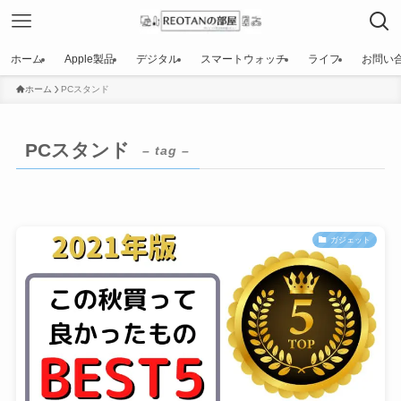
ホーム
Apple製品
デジタル
スマートウォッチ
ライフ
お問い
ホーム
PCスタンド
PCスタンド
– tag –
ガジェット