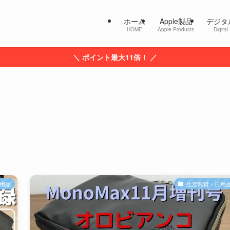
ホーム
Apple製品
デジタ
HOME
Apple Products
Digital
＼ ポイント最大11倍！ ／
用品
生活雑貨・日用