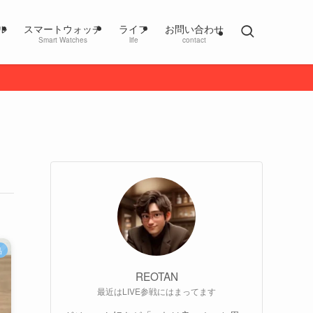
ル
スマートウォッチ
ライフ
お問い合わせ
Smart Watches
life
contact
品
REOTAN
最近はLIVE参戦にはまってます