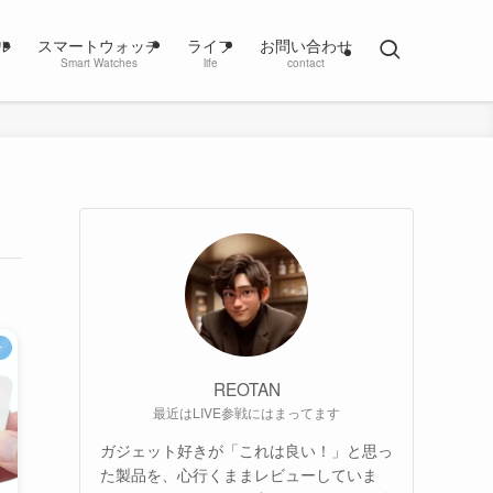
ル
スマートウォッチ
ライフ
お問い合わせ
Smart Watches
life
contact
オ
REOTAN
最近はLIVE参戦にはまってます
ガジェット好きが「これは良い！」と思っ
た製品を、心行くままレビューしていま