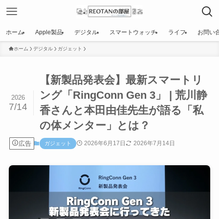
ホーム
Apple製品
デジタル
スマートウォッチ
ライフ
お問い
ホーム
デジタル
ガジェット
【新製品発表会】最新スマートリ
ング「RingConn Gen 3」 | 荒川静
2026
7/14
香さんと本田由佳先生が語る「私
の体メンター」とは？
広告
2026年6月17日
2026年7月14日
ガジェット