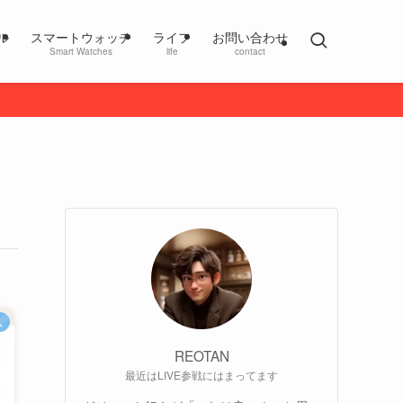
ル
スマートウォッチ
ライフ
お問い合わせ
Smart Watches
life
contact
ム
REOTAN
最近はLIVE参戦にはまってます