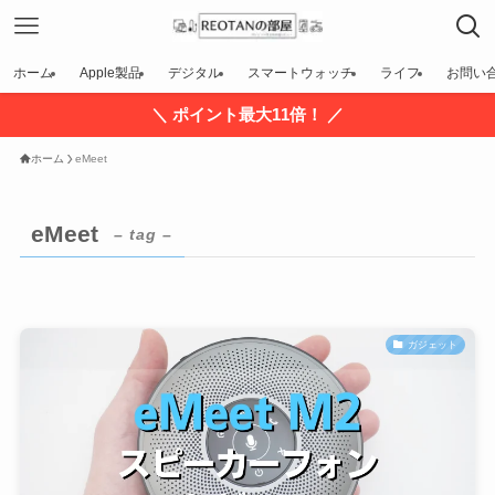
ホーム
Apple製品
デジタル
スマートウォッチ
ライフ
お問い
＼ ポイント最大11倍！ ／
ホーム
eMeet
eMeet
– tag –
ガジェット