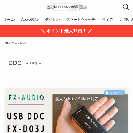
ホーム
Apple製品
デジタル
スマートウォッチ
ライフ
お問い
＼ ポイント最大11倍！ ／
ホーム
DDC
DDC
– tag –
ガジェット