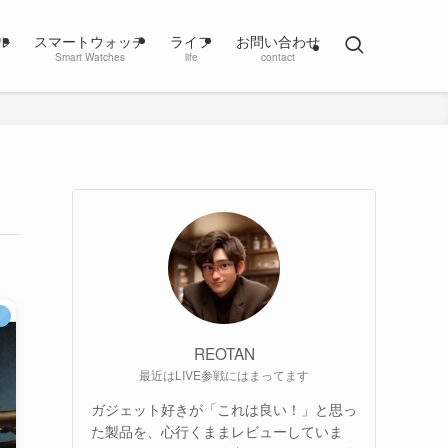
ル
スマートウォッチ
ライフ
お問い合わせ
Smart Watches
life
contact
ト
REOTAN
最近はLIVE参戦にはまってます
ガジェット好きが「これは良い！」と思っ
た製品を、心行くままレビューしていま