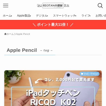
ホーム
Apple製品
デジタル
スマートウォッチ
ライフ
お問い
＼ ポイント最大11倍！ ／
ホーム
Apple Pencil
Apple Pencil
– tag –
iPad・iPhone