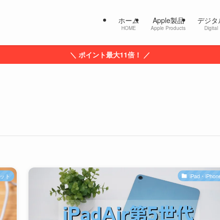
ホーム
Apple製品
デジタ
HOME
Apple Products
Digital
＼ ポイント最大11倍！ ／
ット
iPad・iPhon