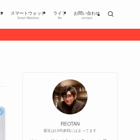
ル
スマートウォッチ
ライフ
お問い合わせ
Smart Watches
life
contact
e
REOTAN
最近はLIVE参戦にはまってます