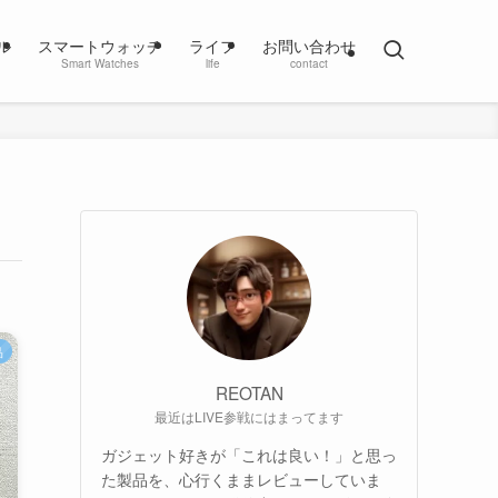
ル
スマートウォッチ
ライフ
お問い合わせ
Smart Watches
life
contact
品
REOTAN
最近はLIVE参戦にはまってます
ガジェット好きが「これは良い！」と思っ
た製品を、心行くままレビューしていま