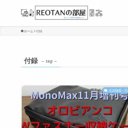
ホーム
付録
付録
– tag –
生活雑貨・日