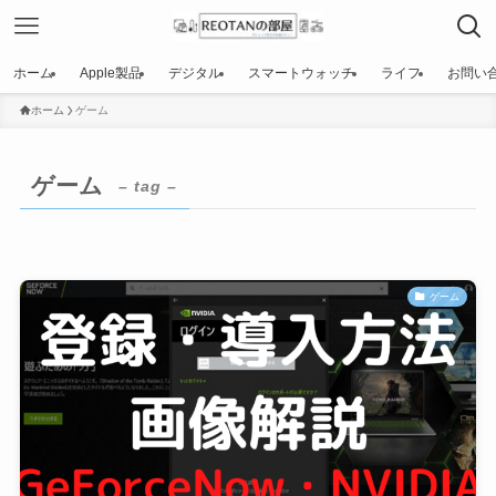
ホーム
Apple製品
デジタル
スマートウォッチ
ライフ
お問い
ホーム
ゲーム
ゲーム
– tag –
ゲーム