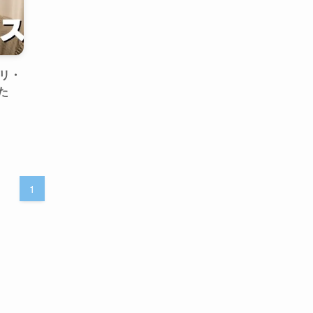
キリ・
た
1