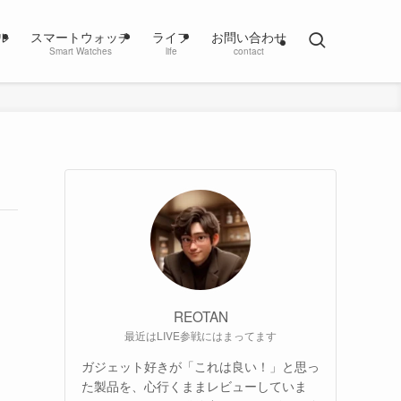
ル
スマートウォッチ
ライフ
お問い合わせ
Smart Watches
life
contact
REOTAN
最近はLIVE参戦にはまってます
ガジェット好きが「これは良い！」と思っ
た製品を、心行くままレビューしていま