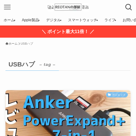
ホーム
Apple製品
デジタル
スマートウォッチ
ライフ
お問い
＼ ポイント最大11倍！ ／
ホーム
USBハブ
USBハブ
– tag –
ガジェット