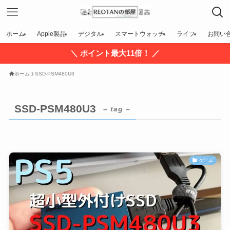
ホーム
Apple製品
デジタル
スマートウォッチ
ライフ
お問い
＼ ポイント最大11倍！ ／
ホーム
SSD-PSM480U3
SSD-PSM480U3
– tag –
ゲーム