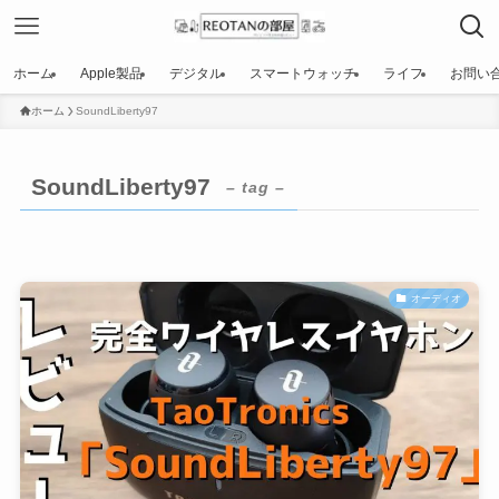
ホーム
Apple製品
デジタル
スマートウォッチ
ライフ
お問い
ホーム
SoundLiberty97
SoundLiberty97
– tag –
オーディオ