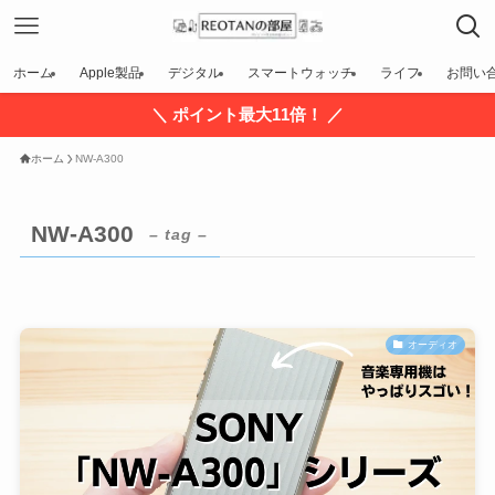
ホーム
Apple製品
デジタル
スマートウォッチ
ライフ
お問い
＼ ポイント最大11倍！ ／
ホーム
NW-A300
NW-A300
– tag –
オーディオ