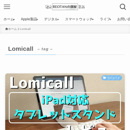
ホーム
Apple製品
デジタル
スマートウォッチ
ライフ
お問い
ホーム
Lomicall
Lomicall
– tag –
ガジェット