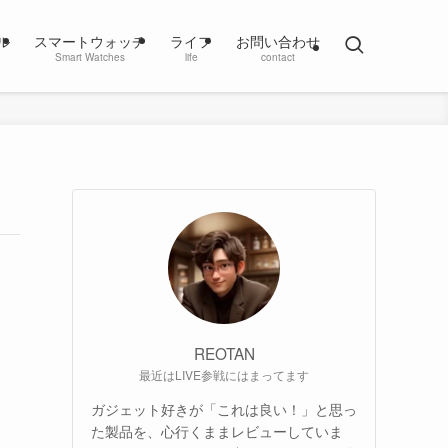
ル
スマートウォッチ
ライフ
お問い合わせ
Smart Watches
life
contact
REOTAN
最近はLIVE参戦にはまってます
ガジェット好きが「これは良い！」と思っ
た製品を、心行くままレビューしていま