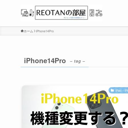
ホーム
iPhone14Pro
iPhone14Pro
– tag –
iPad・iP