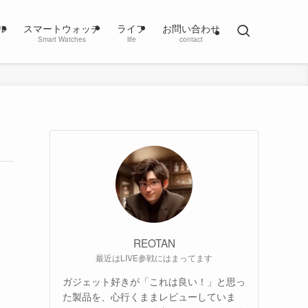
ル
スマートウォッチ
ライフ
お問い合わせ
Smart Watches
life
contact
REOTAN
最近はLIVE参戦にはまってます
ガジェット好きが「これは良い！」と思っ
た製品を、心行くままレビューしていま