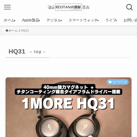
ホーム
Apple製品
デジタル
スマートウォッチ
ライフ
お問い
ホーム
HQ31
HQ31
– tag –
オーディオ