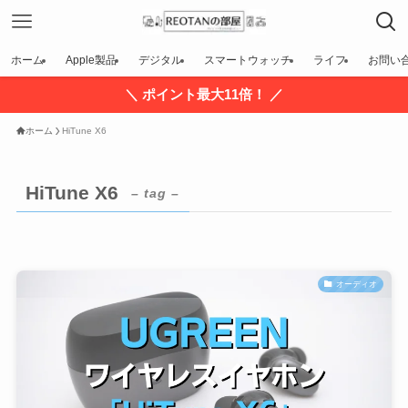
ホーム
Apple製品
デジタル
スマートウォッチ
ライフ
お問い
＼ ポイント最大11倍！ ／
ホーム
HiTune X6
HiTune X6
– tag –
オーディオ