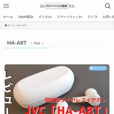
ホーム
Apple製品
デジタル
スマートウォッチ
ライフ
お問い
ホーム
HA-A8T
HA-A8T
– tag –
オーディオ