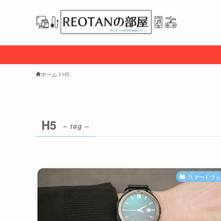
ホーム
H5
H5
– tag –
スマートウォ