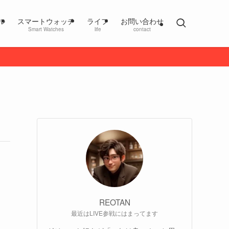
ル
スマートウォッチ
ライフ
お問い合わせ
Smart Watches
life
contact
REOTAN
最近はLIVE参戦にはまってます