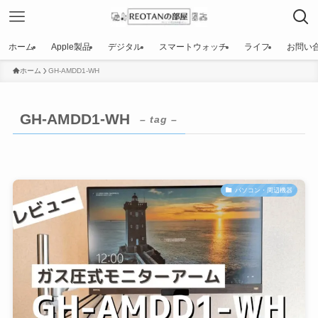
ホーム
Apple製品
デジタル
スマートウォッチ
ライフ
お問い
ホーム
GH-AMDD1-WH
GH-AMDD1-WH
– tag –
パソコン・周辺機器