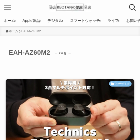
ホーム
Apple製品
デジタル
スマートウォッチ
ライフ
お問い
ホーム
EAH-AZ60M2
EAH-AZ60M2
– tag –
オーディオ