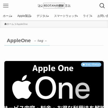
ホーム
Apple製品
デジタル
スマートウォッチ
ライフ
お問い
ホーム
AppleOne
AppleOne
– tag –
iPad・iPhone