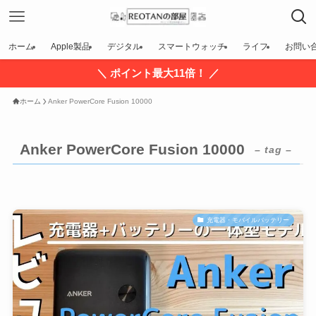
ホーム
Apple製品
デジタル
スマートウォッチ
ライフ
お問い
＼ ポイント最大11倍！ ／
ホーム
Anker PowerCore Fusion 10000
Anker PowerCore Fusion 10000
– tag –
充電器・モバイルバッテリー