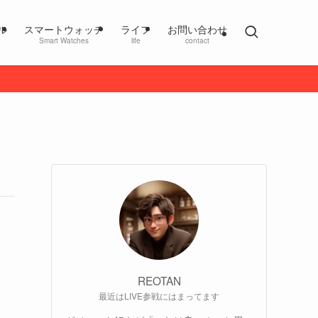
ル
スマートウォッチ
ライフ
お問い合わせ
Smart Watches
life
contact
REOTAN
最近はLIVE参戦にはまってます