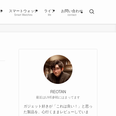
ル
スマートウォッチ
ライフ
お問い合わせ
Smart Watches
life
contact
REOTAN
最近はLIVE参戦にはまってます
ガジェット好きが「これは良い！」と思っ
た製品を、心行くままレビューしていま