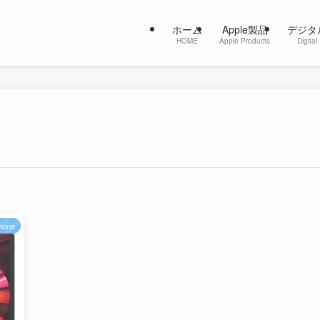
ホーム
Apple製品
デジタ
HOME
Apple Products
Digital
hone