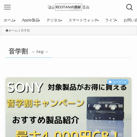
ホーム
Apple製品
デジタル
スマートウォッチ
ライフ
お問い
ホーム
音学割
音学割
– tag –
オーディオ