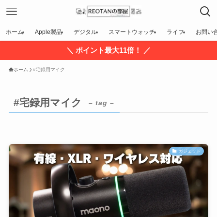
ホーム
Apple製品
デジタル
スマートウォッチ
ライフ
お問い
＼ ポイント最大11倍！ ／
ホーム
#宅録用マイク
#宅録用マイク
– tag –
ガジェット