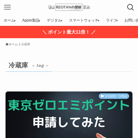
ホーム
Apple製品
デジタル
スマートウォッチ
ライフ
お問い
＼ ポイント最大11倍！ ／
ホーム
冷蔵庫
冷蔵庫
– tag –
生活雑貨・日用品