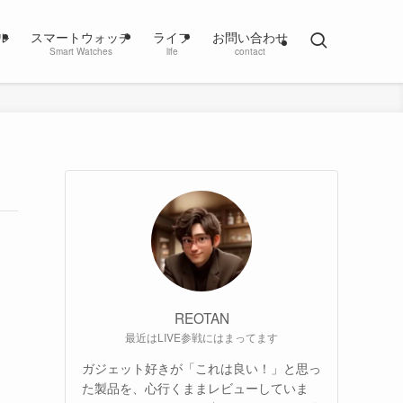
ル
スマートウォッチ
ライフ
お問い合わせ
Smart Watches
life
contact
REOTAN
最近はLIVE参戦にはまってます
ガジェット好きが「これは良い！」と思っ
た製品を、心行くままレビューしていま