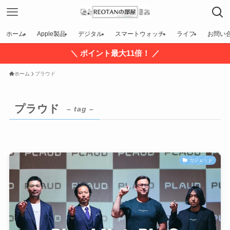
ホーム
Apple製品
デジタル
スマートウォッチ
ライフ
お問い
＼ ポイント最大11倍！ ／
ホーム
プラウド
プラウド
– tag –
ガジェット