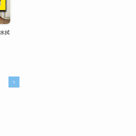
・水拭
1