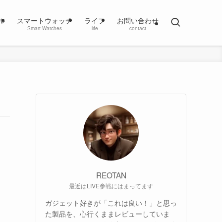
ル
スマートウォッチ
ライフ
お問い合わせ
Smart Watches
life
contact
REOTAN
最近はLIVE参戦にはまってます
ガジェット好きが「これは良い！」と思っ
た製品を、心行くままレビューしていま