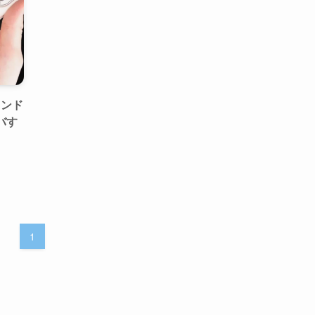
タンド
バす
1