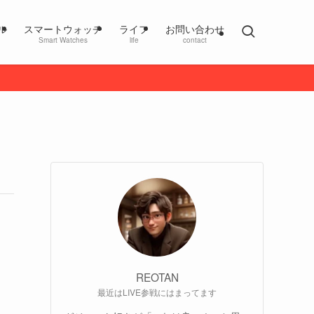
ル
スマートウォッチ
ライフ
お問い合わせ
Smart Watches
life
contact
REOTAN
最近はLIVE参戦にはまってます