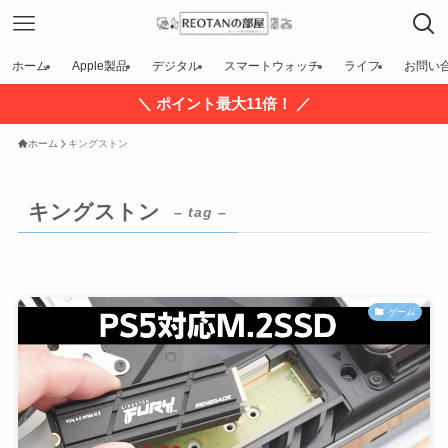
ホーム
Apple製品
デジタル
スマートウォッチ
ライフ
お問い
＼ ポイント最大11倍！ ／
ホーム
キングストン
キングストン
– tag –
ゲーム