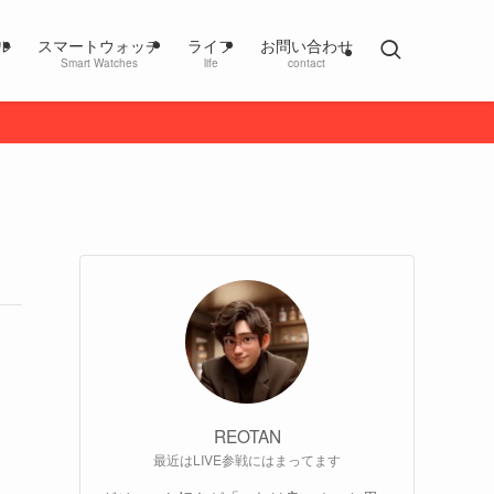
ル
スマートウォッチ
ライフ
お問い合わせ
Smart Watches
life
contact
REOTAN
最近はLIVE参戦にはまってます