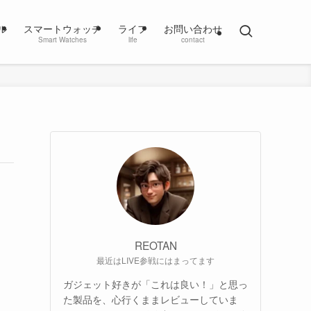
ル
スマートウォッチ
ライフ
お問い合わせ
Smart Watches
life
contact
REOTAN
最近はLIVE参戦にはまってます
ガジェット好きが「これは良い！」と思っ
た製品を、心行くままレビューしていま