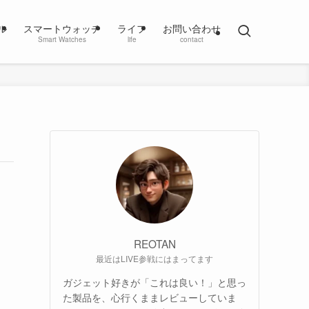
ル
スマートウォッチ
ライフ
お問い合わせ
Smart Watches
life
contact
REOTAN
最近はLIVE参戦にはまってます
ガジェット好きが「これは良い！」と思っ
た製品を、心行くままレビューしていま