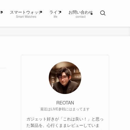
ル
スマートウォッチ
ライフ
お問い合わせ
Smart Watches
life
contact
REOTAN
最近はLIVE参戦にはまってます
ガジェット好きが「これは良い！」と思っ
た製品を、心行くままレビューしていま