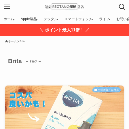
ホーム
Apple製品
デジタル
スマートウォッチ
ライフ
お問い
＼ ポイント最大11倍！ ／
ホーム
Brita
Brita
– tag –
生活雑貨・日用品