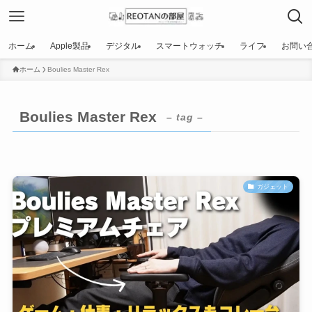
ホーム
Apple製品
デジタル
スマートウォッチ
ライフ
お問い
ホーム
Boulies Master Rex
Boulies Master Rex
– tag –
ガジェット