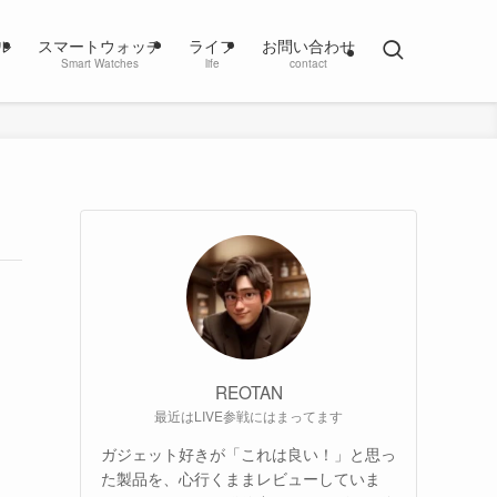
ル
スマートウォッチ
ライフ
お問い合わせ
Smart Watches
life
contact
REOTAN
最近はLIVE参戦にはまってます
ガジェット好きが「これは良い！」と思っ
た製品を、心行くままレビューしていま