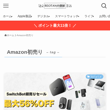
ホーム
Apple製品
デジタル
スマートウォッチ
ライフ
お問い
＼ ポイント最大11倍！ ／
ホーム
Amazon初売り
Amazon初売り
– tag –
ガジェット