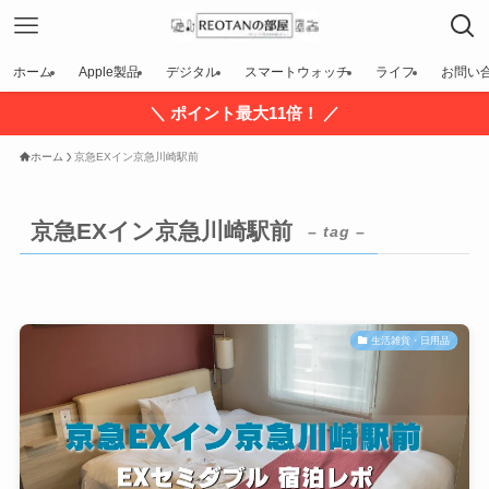
ホーム
Apple製品
デジタル
スマートウォッチ
ライフ
お問い
＼ ポイント最大11倍！ ／
ホーム
京急EXイン京急川崎駅前
京急EXイン京急川崎駅前
– tag –
生活雑貨・日用品