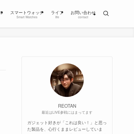
ル
スマートウォッチ
ライフ
お問い合わせ
Smart Watches
life
contact
REOTAN
最近はLIVE参戦にはまってます
ガジェット好きが「これは良い！」と思っ
た製品を、心行くままレビューしていま