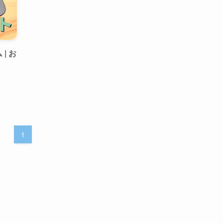
| お
1